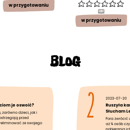
w przygotowaniu
w przygotowaniu
BLOG
2
2023-07-20
eciom je oswoić?
Ruszyła ka
Słucham L
 zarówno dzieci, jak i
ostrzegają przed
Pora zwrócić 
wyeliminować ze swojego
aż ¼ osób czy
pobierania ic