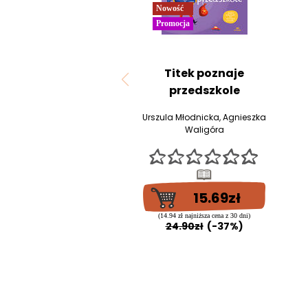
Nowość
Promocja
Titek poznaje
przedszkole
Urszula Młodnicka
,
Agnieszka
Waligóra
15.69zł
(14.94 zł najniższa cena z 30 dni)
24.90zł
(-37%)