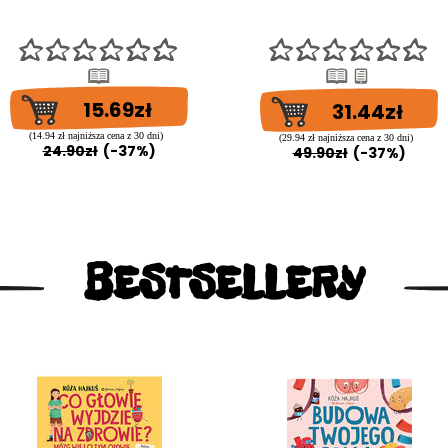
15.69zł
31.44zł
(14.94 zł najniższa cena z 30 dni)
(29.94 zł najniższa cena z 30 dni)
24.90zł
(-37%)
49.90zł
(-37%)
BESTSELLERY