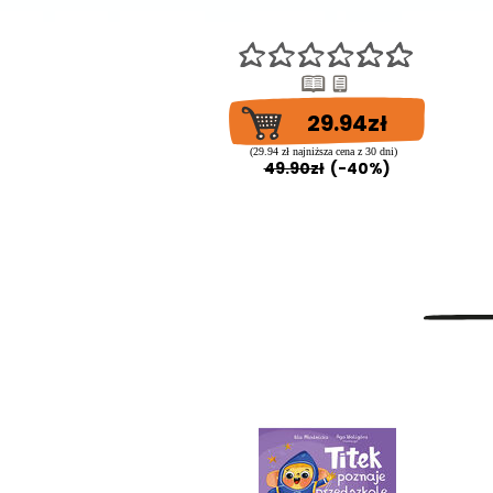
29.94zł
(29.94 zł najniższa cena z 30 dni)
49.90zł
(-40%)