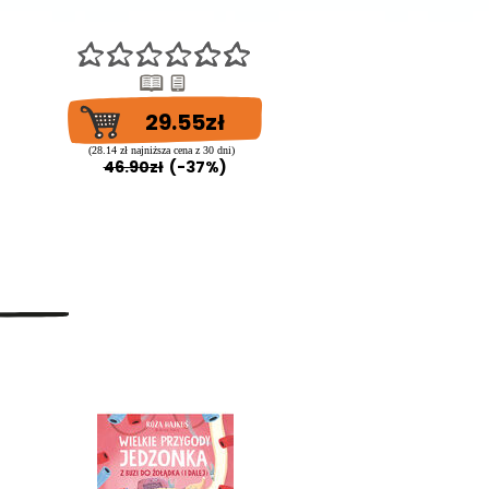
29.55zł
18.84z
(28.14 zł najniższa cena z 30 dni)
(17.94 zł najniższa cena z 30
46.90zł
(-37%)
29.90zł
(-37