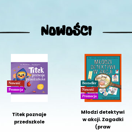
NOWOŚCI
Nowość
Bestseller
Promocja
Nowość
Promocja
Młodzi detektywi
Titek poznaje
w akcji. Zagadki
przedszkole
(praw