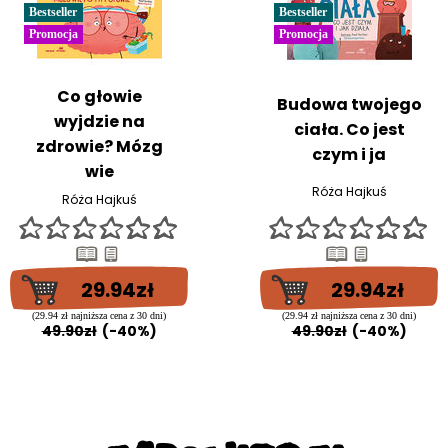
Bestseller
Bestseller
Promocja
Promocja
Co głowie
Budowa twojego
wyjdzie na
ciała. Co jest
zdrowie? Mózg
czym i ja
wie
Róża Hajkuś
Róża Hajkuś
29.94zł
29.94zł
(29.94 zł najniższa cena z 30 dni)
(29.94 zł najniższa cena z 30 dni)
49.90zł
(-40%)
49.90zł
(-40%)