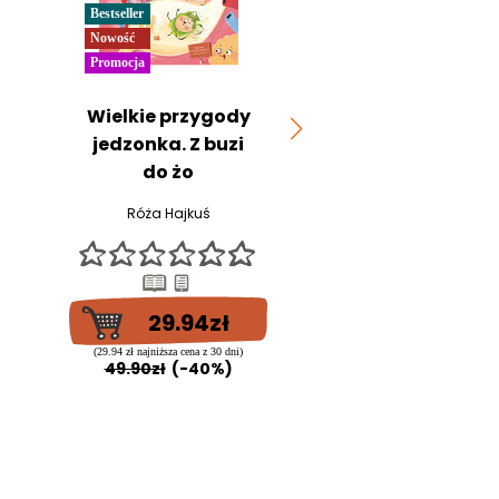
Bestseller
Bestseller
Nowość
Nowość
Promocja
Promocja
Młodzi detekt
Wielkie przygody
w akcji. Zaga
jedzonka. Z buzi
(praw
do żo
mł. insp. Małgorz
Róża Hajkuś
Sokołowska
29.94zł
31.44z
(29.94 zł najniższa cena z 30 dni)
(29.94 zł najniższa cena z 3
49.90zł
(-40%)
49.90zł
(-37