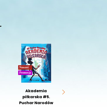
Nowość
Nowość
Promocja
Promocja
Akademia
Vinícius Júni
piłkarska #5.
Najlepsi piłka
Puchar Narodów
świa