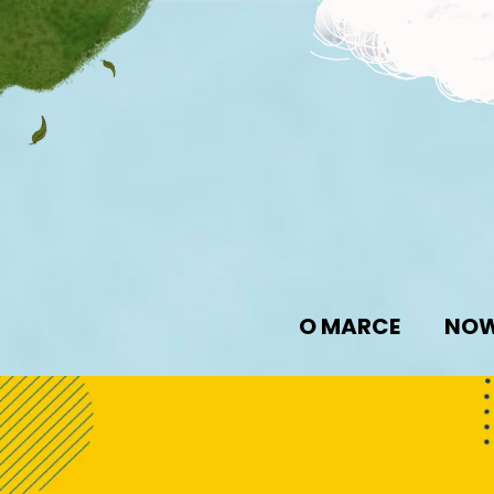
`
O MARCE
NOW