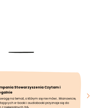
mpania Stowarzyszenia Czytam i
egalnie
uwagę na temat, o którym się nie mówi… Mianowicie,
tających e-booki i audiobooki przyznaje się do
h z nielegalnych źr&