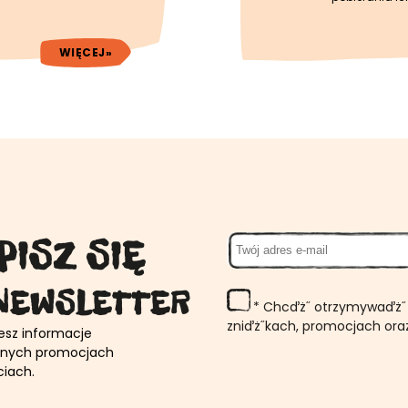
WIĘCEJ»
PISZ SIĘ
NEWSLETTER
* Chcďż˝ otrzymywaďż˝ 
zniďż˝kach, promocjach or
esz informacje
lnych promocjach
ciach.