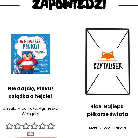
ZAPOWIEDZI
Nie daj się, Pinku!
Książka o hejcie i
Rice. Najlepsi
Urszula Młodnicka
,
Agnieszka
piłkarze świata
Waligóra
Matt & Tom Oldfield