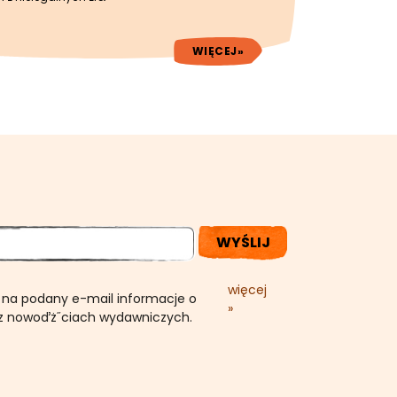
WIĘCEJ»
WYŚLIJ
więcej
na podany e-mail informacje o
»
az nowoďż˝ciach wydawniczych.