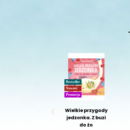
Bestseller
Nowość
Promocja
Wielkie przygody
jedzonka. Z buzi
do żo