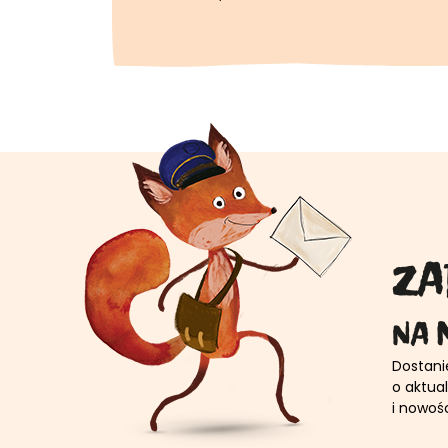
ZA
NA
Dostani
o aktua
i nowoś