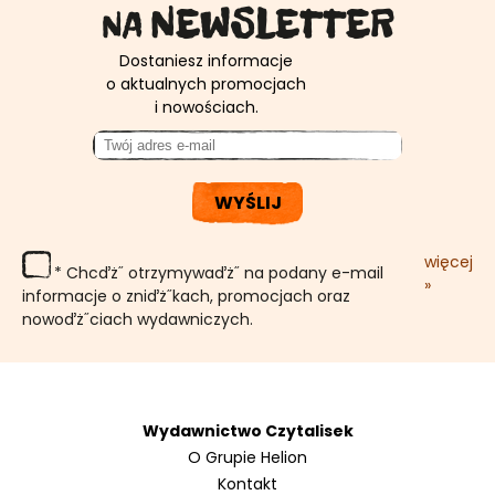
NEWSLETTER
NA
Dostaniesz informacje
o aktualnych promocjach
i nowościach.
WYŚLIJ
więcej
* Chcďż˝ otrzymywaďż˝ na podany e-mail
»
informacje o zniďż˝kach, promocjach oraz
nowoďż˝ciach wydawniczych.
Wydawnictwo Czytalisek
O Grupie Helion
Kontakt