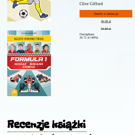
Clive Gifford
Zamów w sensus.pl
40.08 zł
66.80 zł
Oszczędzasz:
26.72 zł ⟨40%⟩
Recenzje
książki