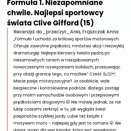
Formuła 1. Niezapomniane
chwile. Najlepsi sportowcy
świata Clive Gifford
(15)
Recenzja: do_przeczyt_Ania, Frąszczak Anna
„Formuła 1 uchodzi za królową sportów motorowych.
Oferuje zawrotne prędkości, mnóstwo akcji i niezwykłą
dramaturgię. Najlepsi kierowcy świata pędzą po
niesamowitych torach w naszpikowanych
nowoczesnymi rozwiązaniami bolidach, przesuwając
przy okazji granicę tego, co możliwe” Cześć 🙋🏻
Macie pasje motoryzacyjne? Ja osobiście, wole
bezpieczne i kontrolowane podróże, dlatego zostaję
przy moim samochodzie osobowym i przepisowymi
prędkościami drogowymi 🤭 Nie mówię jednak, że nie
lubię czasami zerknąć w tv, jak wygląda świat
pasjonatów szybkiej jazdy. Lubie też książki z
motywem moto - najlepiej gdy jest to romans 🤭 Ale
dzisiaj, mam dla was książkę, która jest wypełniona