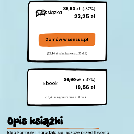
36,90 zł
(-37%)
Książka
23,25 zł
Zamów w sensus.pl
(22,14 zł najniższa cena z 30 dni)
36,90 zł
(-47%)
Ebook
19,56 zł
(18,45 zł najniższa cena z 30 dni)
Opis
książki
Idea Formuły 1 narodziła się jeszcze przed II wojną