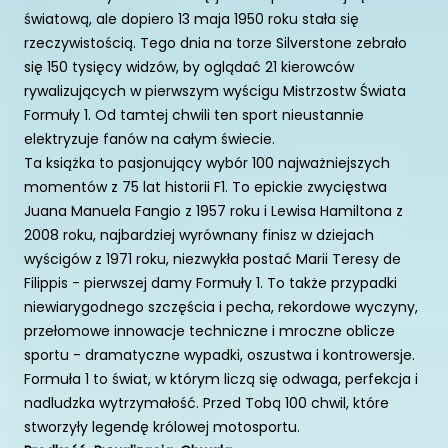
światową, ale dopiero 13 maja 1950 roku stała się
rzeczywistością. Tego dnia na torze Silverstone zebrało
się 150 tysięcy widzów, by oglądać 21 kierowców
rywalizujących w pierwszym wyścigu Mistrzostw Świata
Formuły 1. Od tamtej chwili ten sport nieustannie
elektryzuje fanów na całym świecie.
Ta książka to pasjonujący wybór 100 najważniejszych
momentów z 75 lat historii F1. To epickie zwycięstwa
Juana Manuela Fangio z 1957 roku i Lewisa Hamiltona z
2008 roku, najbardziej wyrównany finisz w dziejach
wyścigów z 1971 roku, niezwykła postać Marii Teresy de
Filippis - pierwszej damy Formuły 1. To także przypadki
niewiarygodnego szczęścia i pecha, rekordowe wyczyny,
przełomowe innowacje techniczne i mroczne oblicze
sportu - dramatyczne wypadki, oszustwa i kontrowersje.
Formuła 1 to świat, w którym liczą się odwaga, perfekcja i
nadludzka wytrzymałość. Przed Tobą 100 chwil, które
stworzyły legendę królowej motosportu.