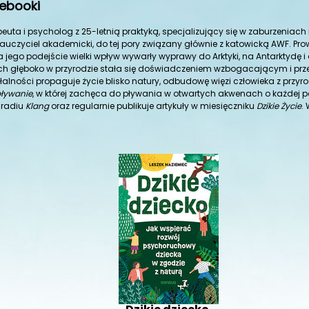
 ebooki
apeuta i psycholog z 25-letnią praktyką, specjalizujący się w zaburzenia
Nauczyciel akademicki, do tej pory związany głównie z katowicką AWF. Pro
Na jego podejście wielki wpływ wywarły wyprawy do Arktyki, na Antarktydę 
ch głęboko w przyrodzie stała się doświadczeniem wzbogacającym i p
ałalności propaguje życie blisko natury, odbudowę więzi człowieka z przy
pływanie
, w której zachęca do pływania w otwartych akwenach o każdej po
radiu
Klang
oraz regularnie publikuje artykuły w miesięczniku
Dzikie Życie
.