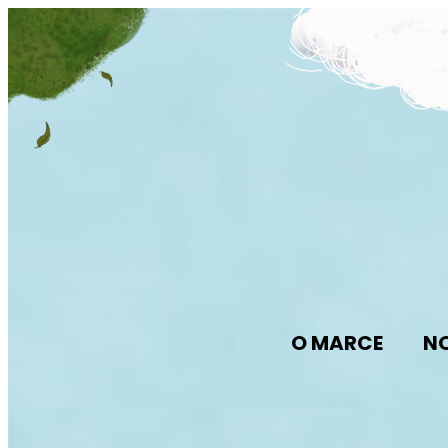
O MARCE
N