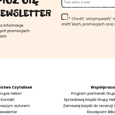
NEWSLETTER
* Chcďż˝ otrzymywaďż˝ n
zniďż˝kach, promocjach oraz
sz informacje
nych promocjach
ach.
ctwo Czytalisek
Współpraca
rupie Helion
Program partnerski Grup
Kontakt
Sprzedawaj książki Grupy Heli
 naszym autorem
Zamawiaj książki do recenzji
Newsletter
Ebookpoint BIBL