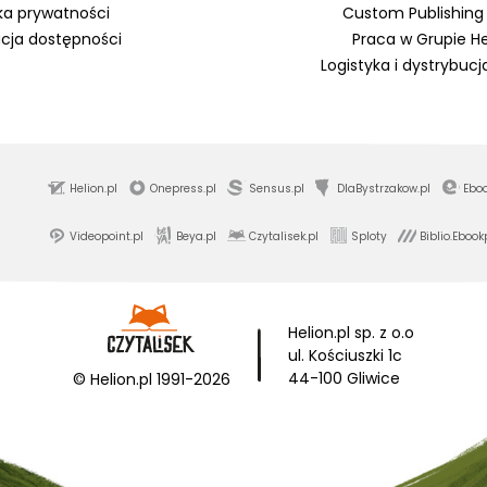
yka prywatności
Custom Publishing 
acja dostępności
Praca w Grupie He
Logistyka i dystrybucj
Helion.pl
Onepress.pl
Sensus.pl
DlaBystrzakow.pl
Eboo
Videopoint.pl
Beya.pl
Czytalisek.pl
Sploty
Biblio.Ebook
Helion.pl sp. z o.o
ul. Kościuszki 1c
44-100 Gliwice
© Helion.pl 1991-
2026