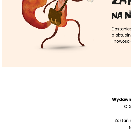
NA
Dostanie
o aktual
i nowości
Wydawni
O G
Zostań