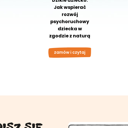
Dzikie dziecko.
Jak wspierać
rozwój
psychoruchowy
dziecka w
zgodzie z naturą
zamów i czytaj
ISZ SIĘ