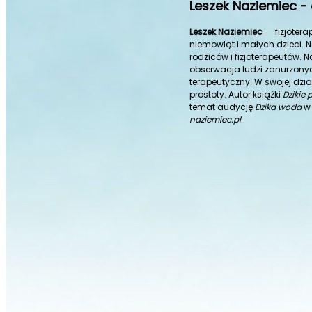
Leszek Naziemiec -
Leszek Naziemiec
― fizjoter
niemowląt i małych dzieci. 
rodziców i fizjoterapeutów. 
obserwacja ludzi zanurzony
terapeutyczny. W swojej dzi
prostoty. Autor książki
Dzikie 
temat audycję
Dzika woda
w 
naziemiec.pl
.