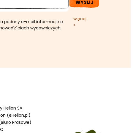
WYŚLIJ
więcej
a podany e-mail informacje o
»
 nowoďż˝ciach wydawniczych.
y Helion SA
on (eHelion.pl)
 (Biuro Prasowe)
IO