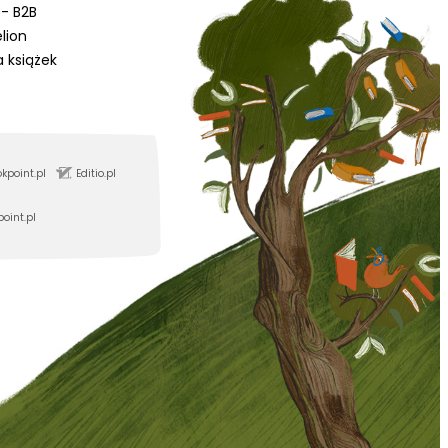
- B2B
lion
a książek
kpoint.pl
Editio.pl
point.pl