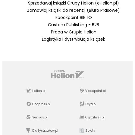
Sprzedawaj książki Grupy Helion (eHelion.pl)
Zamawiaj książki do recenzji (Biuro Prasowe)
Ebookpoint BIBLIO
Custom Publishing - B2B
Praca w Grupie Helion
Logistyka i dystrybucja książek
Helion.pl
Videopoint.pl
Onepress.pl
Beya.pl
Sensus.pl
Czytalisek.pl
DlaBystrzakow.pl
Sploty